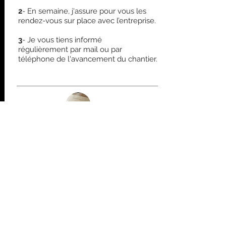
2
- En semaine, j'assure pour vous les
rendez-vous sur place avec l’entreprise.
3
- Je vous tiens informé
régulièrement
par mail ou par
téléphone de l'avancement du chantier.
Suivi : 10% du montant hors
taxes des travaux sur la base des
devis des artisans.