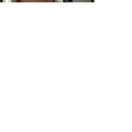
Décoration- Aménagement
d'intérieur - Home Staging
Interventions
sur Paris - Région
Parisienne - Vaucluse - Bouches
du Rhône-Alpes Maritimes