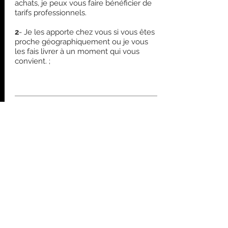
achats, je peux vous faire bénéficier de
tarifs professionnels.
2
- Je les apporte chez vous si vous êtes
proche géographiquement ou je vous
les fais livrer à un moment qui vous
convient. ;
Demi-journée
: 150 ht
(10h-13h ou 14h-17h)
€
Journée Complète
: 300 ht €
(10h-17h)