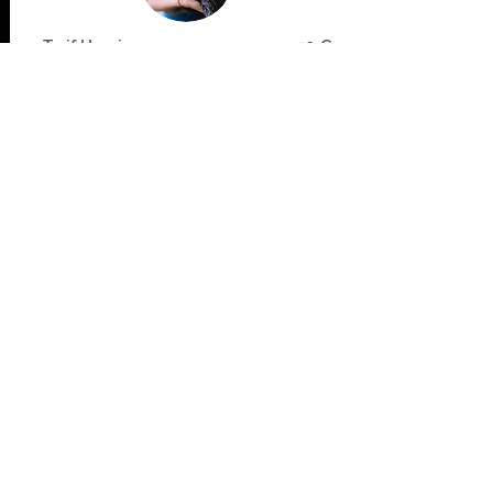
Tarif Horaire
50
€
:
Demi-journée
: 180 €
(9h-13h ou 13h-17h)
Journée Complète
: 300 €
(9h-17h)
+ frais de déplacement