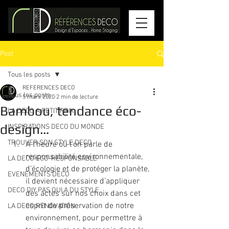
Post
Tous les posts
REFERENCES DECO
Tous les posts
5 mars 2020
2 min de lecture
Bambou, tendance éco-
LA DECO A PETIT PRIX
design…
INSPIRATIONS DECO DU MONDE
TROUVER SON STYLE DECO
A l’heure ou l’on parle de 
responsabilité environnementale, 
LA DECO ECO-RESPONSABLE
d’écologie et de protéger la planète, 
EVENEMENTS DECO
il devient nécessaire d’appliquer 
DECO DIY PAS QUI A DU STYLE
des actes sur nos choix dans cet 
esprit de préservation de notre 
LA DECO RENOVATION
environnement, pour permettre à 